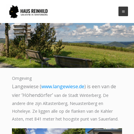
Ga
naar
de
inhoud
Omgeving
Omgeving
Langewiese (
www.langewiese.de
) is een van de
vier ‘Höhendörfer’
van de Stadt Winterberg. De
andere drie zijn Altastenberg, Neuastenberg en
Hoheleye. Ze liggen alle op de flanken van de Kahler
Asten, met 841 meter het hoogste punt van Sauerland.