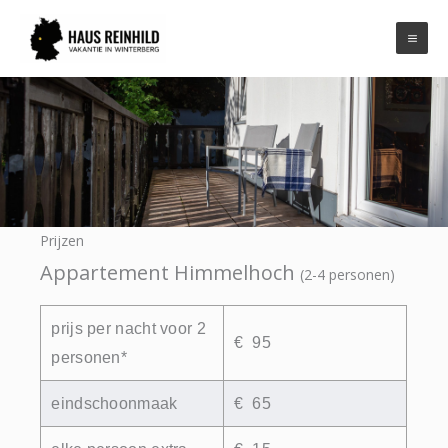
Ga
naar
de
inhoud
Prijzen
Prijzen
Appartement Himmelhoch
(2-4 personen)
prijs per nacht voor 2
€ 95
personen*
eindschoonmaak
€ 65